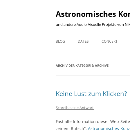
Zum
Inhalt
springen
Astronomisches Ko
und andere Audio-Visuelle Projekte von Nik
BLOG
DATES
CONCERT
BLOG
DATES
CONCERT
ARCHIV DER KATEGORIE:
ARCHIVE
KARTE ALLER
ARCHIVE
DESCRIPTION
VERANSTALLTUNGSORTE
MUSICIANS
CONFIRMED
MODULES
Keine Lust zum Klicken?
PLANNED
Schreibe eine Antwort
CONTEMPLATED
SO-FAR
Fast alle Information dieser Web-Seit
„einem Rutsch“:
Astronomisches-Konz