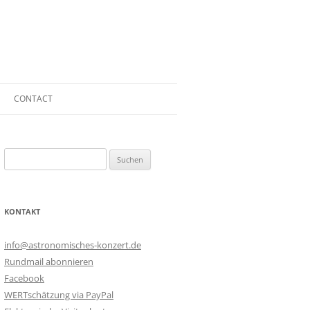
CONTACT
CONTACT
Suchen
PRESS KIT
nach:
BOOKING
KONTAKT
TECHNICAL RIDER
IMPRINT
info@astronomisches-konzert.de
Rundmail abonnieren
PRIVACY POLICY
Facebook
WERTschätzung via PayPal