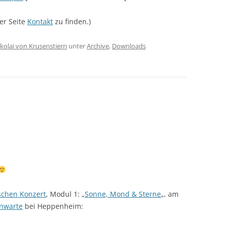
der Seite
Kontakt
zu finden.)
kolai von Krusenstiern
unter
Archive
,
Downloads
schen Konzert
, Modul 1: „
Sonne, Mond & Sterne
„, am
rnwarte
bei Heppenheim: