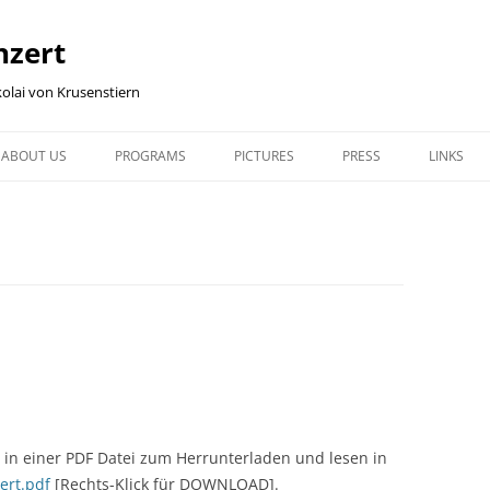
nzert
olai von Krusenstiern
ABOUT US
PROGRAMS
PICTURES
PRESS
LINKS
ABOUT US
PROGRAMS
MODUL 1, SLIDESHOW
PRESS
LINKS
NIKOLAI
MODUL 1: SUN, MOON AND
MODUL 1, FULL SCREEN
STARKENBURG STAR
SITEMAP
STARS
OBSERVATORY 2015
IRENA
MODUL 2: SLIDESHOW
MODUL 2: BLACK HOLES
TÜBINGEN 2015
MODUL 2, FULL SCREEN
MODUL 3: ROSETTA & PHILAE
NEHREN 2013
ASTRO-PHYSICAL TALKS, WITHOUT
MUSIC
e in einer PDF Datei zum Herrunterladen und lesen in
ert.pdf
[Rechts-Klick für DOWNLOAD].