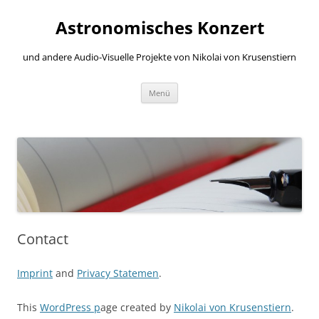
Zum
Inhalt
Astronomisches Konzert
springen
und andere Audio-Visuelle Projekte von Nikolai von Krusenstiern
Menü
Contact
Imprint
and
Privacy Statemen
.
This
WordPress p
age created by
Nikolai von Krusenstiern
.