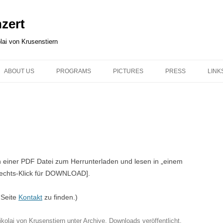
zert
lai von Krusenstiern
ABOUT US
PROGRAMS
PICTURES
PRESS
LINK
ABOUT US
PROGRAMS
MODUL 1, SLIDESHOW
PRESS
LIN
NIKOLAI
MODUL 1: SUN, MOON AND
MODUL 1, FULL SCREEN
STARKENBURG STA
SIT
STARS
OBSERVATORY 201
IRENA
MODUL 2: SLIDESHOW
MODUL 2: BLACK HOLES
TÜBINGEN 2015
MODUL 2, FULL SCREEN
in einer PDF Datei zum Herrunterladen und lesen in „einem
MODUL 3: ROSETTA & PHILAE
NEHREN 2013
echts-Klick für DOWNLOAD].
ASTRO-PHYSICAL TALKS,
 Seite
Kontakt
zu finden.)
WITHOUT MUSIC
ikolai von Krusenstiern
unter
Archive
,
Downloads
veröffentlicht.