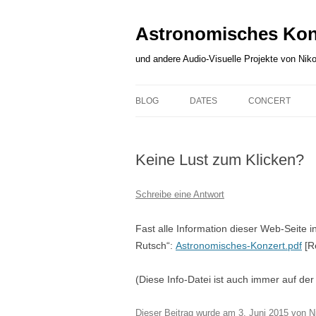
Zum
Inhalt
springen
Astronomisches Kon
und andere Audio-Visuelle Projekte von Niko
BLOG
DATES
CONCERT
BLOG
DATES
CONCERT
Keine Lust zum Klicken?
ARCHIVE
KARTE ALLER
DESCRIPTION
VERANSTALLTUNGSORTE
MUSICIANS
Schreibe eine Antwort
CONFIRMED
MODULES
Fast alle Information dieser Web-Seite 
PLANNED
Rutsch“:
Astronomisches-Konzert.pdf
[R
CONTEMPLATED
(Diese Info-Datei ist auch immer auf der
SO-FAR
Dieser Beitrag wurde am
3. Juni 2015
von
N