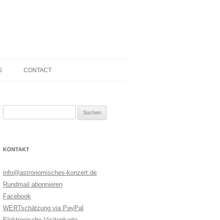
S
CONTACT
KS
CONTACT
Suchen
R
EMAP
PRESS KIT
nach:
5
BOOKING
KONTAKT
TECHNICAL RIDER
IMPRINT
info@astronomisches-konzert.de
Rundmail abonnieren
PRIVACY POLICY
Facebook
WERTschätzung via PayPal
Elektronische Visitenkarte