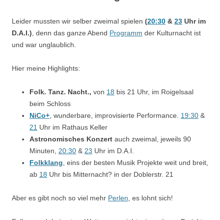
Leider mussten wir selber zweimal spielen
(
20:30
&
23
Uhr im
D.A.I.)
, denn das ganze Abend
Programm
der Kulturnacht ist
und war unglaublich.
Hier meine Highlights:
Folk. Tanz. Nacht.,
von
18
bis 21 Uhr, im Roigelsaal
beim Schloss
NiCo+
, wunderbare, improvisierte Performance.
19:30
&
21
Uhr im Rathaus Keller
Astronomisches Konzert
auch zweimal, jeweils 90
Minuten,
20:30
&
23
Uhr im D.A.I.
Folkklang
, eins der besten Musik Projekte weit und breit,
ab
18
Uhr bis Mitternacht? in der Doblerstr. 21
Aber es gibt noch so viel mehr
Perlen
, es lohnt sich!