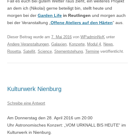
Fall es euch bei gutem Wetter raus zieht, ein weiteres Projekt
an dem ich (Nikolai) gerne beteiligt bin, stellt heute und
morgen bei der
Garden Life
in Reutlingen
und morgen auch
bei der Veranstaltung „
Offene Ateliers auf den Härten
“ aus.
Dieser Beitrag wurde am
7. Mai 2016
von
WPadminNvK
unter
Andere Veranstaltungen
,
Galaxien
,
Konzerte
,
Modul 4
,
News
,
Rosetta
,
Satellit
,
Science
,
Sternentstehung
,
Termine
veröffentlicht.
Kulturwerk Nienburg
Schreibe eine Antwort
Am Donnerstag den 28. April 2016 um 20:00
Uhr Astronomisches Konzert: „VOM URKNALL BIS HEUTE“ im
Kulturwerk in Nienburg.