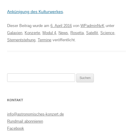
Ankünigung des Kulturwerkes
.
Dieser Beitrag wurde am
6. April 2016
von
WPadminNvK
unter
Galaxien
,
Konzerte
,
Modul 4
,
News
,
Rosetta
,
Satellit
,
Science
,
Sternentstehung
,
Termine
veröffentlicht.
Suchen
nach:
KONTAKT
info@astronomisches-konzert.de
Rundmail abonnieren
Facebook