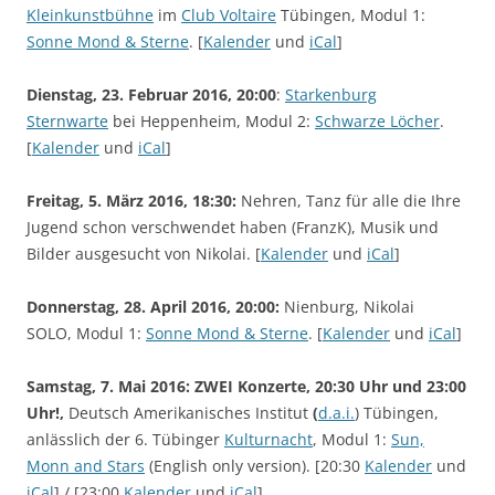
Kleinkunstbühne
im
Club Voltaire
Tübingen, Modul 1:
Sonne Mond & Sterne
. [
Kalender
und
iCal
]
Dienstag, 23. Februar 2016, 20:00
:
Starkenburg
Sternwarte
bei Heppenheim, Modul 2:
Schwarze Löcher
.
[
Kalender
und
iCal
]
Freitag, 5. März 2016, 18:30:
Nehren, Tanz für alle die Ihre
Jugend schon verschwendet haben (FranzK), Musik und
Bilder ausgesucht von Nikolai. [
Kalender
und
iCal
]
Donnerstag, 28. April 2016, 20:00:
Nienburg, Nikolai
SOLO, Modul 1:
Sonne Mond & Sterne
. [
Kalender
und
iCal
]
Samstag, 7. Mai 2016: ZWEI Konzerte, 20:30 Uhr und 23:00
Uhr!,
Deutsch Amerikanisches Institut
(
d.a.i.
) Tübingen,
anlässlich der 6. Tübinger
Kulturnacht
, Modul 1:
Sun,
Monn and Stars
(English only version). [20:30
Kalender
und
iCal
] / [23:00
Kalender
und
iCal
]