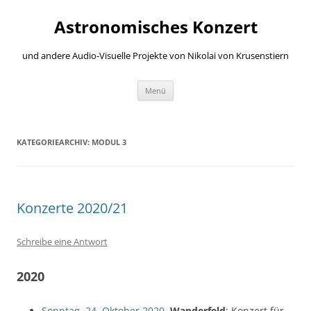
Zum
Inhalt
Astronomisches Konzert
springen
und andere Audio-Visuelle Projekte von Nikolai von Krusenstiern
Menü
KATEGORIEARCHIV:
MODUL 3
Konzerte 2020/21
Schreibe eine Antwort
2020
Sonntag, 24. Oktober 2020
,
Wanderfeld
: Konzert für