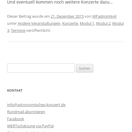
Und eventuell kommen noch weitere Konzerte dazu…
Dieser Beitrag wurde am
21. Dezember 2015
von
WPadminNvK
unter
Andere Veranstaltungen
,
Konzerte
,
Modul 1
,
Modul 2
,
Modul
3
,
Termine
veröffentlicht.
Suchen
nach:
KONTAKT
info@astronomisches-konzert.de
Rundmail abonnieren
Facebook
WERTschätzung via PayPal