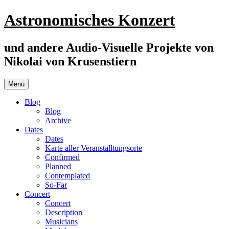
Zum
Astronomisches Konzert
Inhalt
springen
und andere Audio-Visuelle Projekte von
Nikolai von Krusenstiern
Menü
Blog
Blog
Archive
Dates
Dates
Karte aller Veranstalltungsorte
Confirmed
Planned
Contemplated
So-Far
Concert
Concert
Description
Musicians