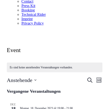
Contact
Press Kit
Booking
Technical Rider
Imprint
Privacy Policy
Event
Es sind keine anstehenden Veranstaltungen vorhanden.
Veranstal
Veran
Anstehende
Suche
Liste
Ansic
Suche
Datum
Navig
wählen.
Vergangene Veranstaltungen
und
Ansichten
Navigati
DEZ.
18
Montag, 18. Dezember 2023 @ 19:00
-
21:00