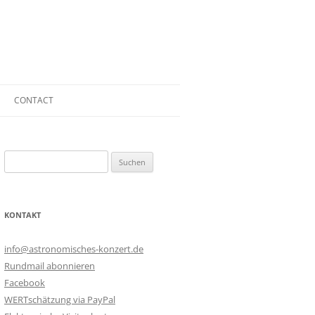
CONTACT
CONTACT
Suchen
PRESS KIT
nach:
BOOKING
KONTAKT
TECHNICAL RIDER
IMPRINT
info@astronomisches-konzert.de
Rundmail abonnieren
PRIVACY POLICY
Facebook
WERTschätzung via PayPal