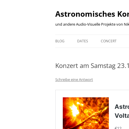
Zum
Inhalt
springen
Astronomisches Ko
und andere Audio-Visuelle Projekte von Nik
BLOG
DATES
CONCERT
BLOG
DATES
CONCERT
Konzert am Samstag 23.
ARCHIVE
KARTE ALLER
DESCRIPTION
VERANSTALLTUNGSORTE
MUSICIANS
Schreibe eine Antwort
CONFIRMED
MODULES
PLANNED
CONTEMPLATED
SO-FAR