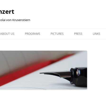
nzert
olai von Krusenstiern
ABOUT US
PROGRAMS
PICTURES
PRESS
LINKS
ABOUT US
PROGRAMS
MODUL 1, SLIDESHOW
PRESS
LINKS
NIKOLAI
MODUL 1: SUN, MOON AND
MODUL 1, FULL SCREEN
STARKENBURG STAR
SITEMAP
STARS
OBSERVATORY 2015
IRENA
MODUL 2: SLIDESHOW
MODUL 2: BLACK HOLES
TÜBINGEN 2015
MODUL 2, FULL SCREEN
MODUL 3: ROSETTA & PHILAE
NEHREN 2013
ASTRO-PHYSICAL TALKS, WITHOUT
MUSIC