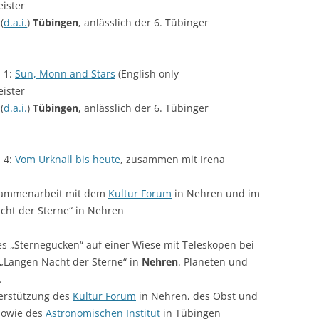
ister
(
d.a.i.
)
Tübingen
, anlässlich der 6. Tübinger
 1:
Sun, Monn and Stars
(English only
ister
(
d.a.i.
)
Tübingen
, anlässlich der 6. Tübinger
 4:
Vom Urknall bis heute
, zusammen mit Irena
ammenarbeit mit dem
Kultur Forum
in Nehren und im
ht der Sterne“ in Nehren
es „Sternegucken“ auf einer Wiese mit Teleskopen bei
„Langen Nacht der Sterne“ in
Nehren
. Planeten und
.
erstützung des
Kultur Forum
in Nehren, des Obst und
sowie des
Astronomischen Institut
in Tübingen