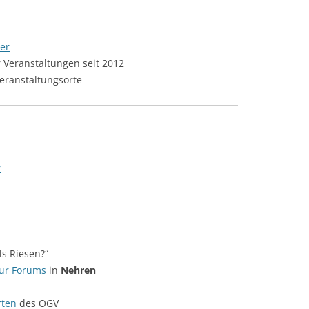
er
r Veranstaltungen seit 2012
eranstaltungsorte
r
ls Riesen?“
tur Forums
in
Nehren
rten
des OGV