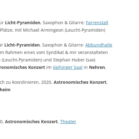
für
Licht-Pyramiden
, Saxophon & Gitarre:
Farrenstall
 Plätze, mit Michael Armingeon (Leucht-Pyramiden)
ür
Licht-Pyramiden
, Saxophon & Gitarre:
Abbundhalle
 Im Rahmen eines vom Syndikat & mir veranstalteten
n (Leucht-Pyramiden) und Stephan Huber (sax)
ronomisches Konzert
im
Vaihinger Saal
in
Nehren
,
ch zu koordinieren, 2020,
Astronomisches Konzert
,
heim
20,
Astronomisches Konzert
,
Theater