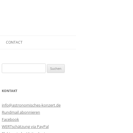
CONTACT
CONTACT
Suchen
PRESS KIT
nach:
BOOKING
KONTAKT
TECHNICAL RIDER
IMPRINT
info@astronomisches-konzert.de
Rundmail abonnieren
PRIVACY POLICY
Facebook
WERTschätzung via PayPal