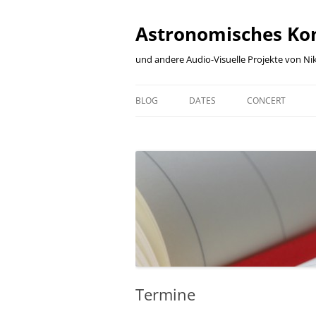
Zum
Inhalt
springen
Astronomisches Ko
und andere Audio-Visuelle Projekte von Nik
BLOG
DATES
CONCERT
BLOG
DATES
CONCERT
ARCHIVE
KARTE ALLER
DESCRIPTION
VERANSTALLTUNGSORTE
MUSICIANS
CONFIRMED
MODULES
PLANNED
CONTEMPLATED
Termine
SO-FAR