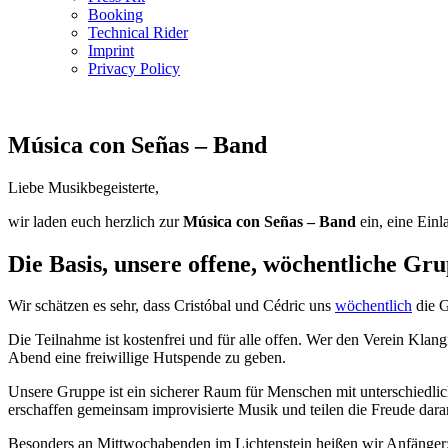
Booking
Technical Rider
Imprint
Privacy Policy
Música con Señas – Band
Liebe Musikbegeisterte,
wir laden euch herzlich zur
Música con Señas – Band
ein, eine Einl
Die Basis, unsere offene, wöchentliche Gr
Wir schätzen es sehr, dass Cristóbal und Cédric uns
wöchentlich
die G
Die Teilnahme ist kostenfrei und für alle offen. Wer den Verein Klang
Abend eine freiwillige Hutspende zu geben.
Unsere Gruppe ist ein sicherer Raum für Menschen mit unterschiedli
erschaffen gemeinsam improvisierte Musik und teilen die Freude dara
Besonders an Mittwochabenden im Lichtenstein heißen wir Anfänger: