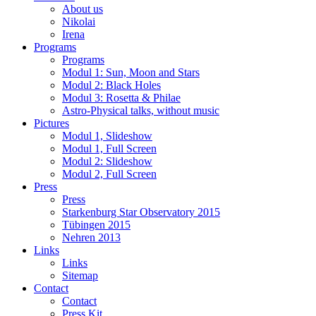
About us
Nikolai
Irena
Programs
Programs
Modul 1: Sun, Moon and Stars
Modul 2: Black Holes
Modul 3: Rosetta & Philae
Astro-Physical talks, without music
Pictures
Modul 1, Slideshow
Modul 1, Full Screen
Modul 2: Slideshow
Modul 2, Full Screen
Press
Press
Starkenburg Star Observatory 2015
Tübingen 2015
Nehren 2013
Links
Links
Sitemap
Contact
Contact
Press Kit