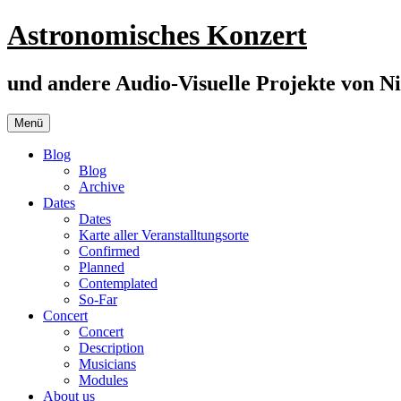
Zum
Astronomisches Konzert
Inhalt
springen
und andere Audio-Visuelle Projekte von Ni
Menü
Blog
Blog
Archive
Dates
Dates
Karte aller Veranstalltungsorte
Confirmed
Planned
Contemplated
So-Far
Concert
Concert
Description
Musicians
Modules
About us