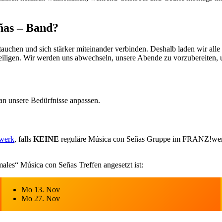
ñas – Band?
uchen und sich stärker miteinander verbinden. Deshalb laden wir alle 
iligen. Wir werden uns abwechseln, unsere Abende zu vorzubereiten, 
an unsere Bedürfnisse anpassen.
werk
, falls
KEINE
reguläre Música con Señas Gruppe im FRANZ!werk st
males“ Música con Señas Treffen angesetzt ist:
Mo 13. Nov
Mo 27. Nov