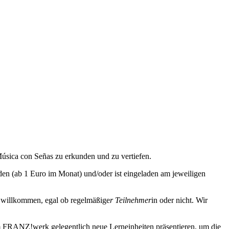
úsica con Señas zu erkunden und zu vertiefen.
den (ab 1 Euro im Monat) und/oder ist eingeladen am jeweiligen
t willkommen, egal ob regelmäßige
r Teilnehmer
in oder nicht. Wir
 FRANZ!werk gelegentlich neue Lerneinheiten präsentieren, um die