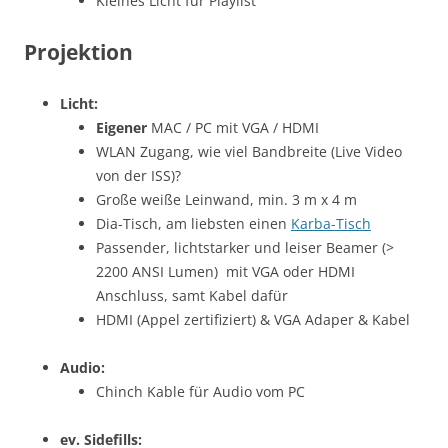
Kleines Licht für Playlist
Projektion
Licht:
Eigener
MAC / PC mit VGA / HDMI
WLAN Zugang, wie viel Bandbreite (Live Video
von der ISS)?
Große weiße Leinwand, min. 3 m x 4 m
Dia-Tisch, am liebsten einen
Karba-Tisch
Passender, lichtstarker und leiser Beamer (>
2200 ANSI Lumen) mit VGA oder HDMI
Anschluss, samt Kabel dafür
HDMI (Appel zertifiziert) & VGA Adaper & Kabel
Audio:
Chinch Kable für Audio vom PC
ev. Sidefills: