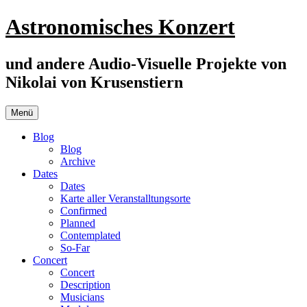
Zum
Astronomisches Konzert
Inhalt
springen
und andere Audio-Visuelle Projekte von
Nikolai von Krusenstiern
Menü
Blog
Blog
Archive
Dates
Dates
Karte aller Veranstalltungsorte
Confirmed
Planned
Contemplated
So-Far
Concert
Concert
Description
Musicians