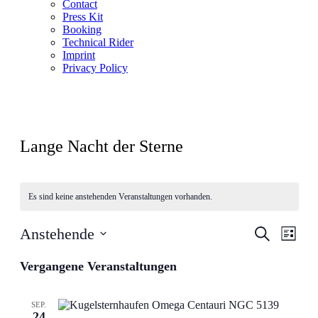
Contact
Press Kit
Booking
Technical Rider
Imprint
Privacy Policy
Lange Nacht der Sterne
Es sind keine anstehenden Veranstaltungen vorhanden.
Veranstal
Veran
Anstehende
Suche
Liste
Ansic
Suche
Datum
Navig
wählen.
Vergangene Veranstaltungen
und
Ansichten
Navigati
SEP.
24